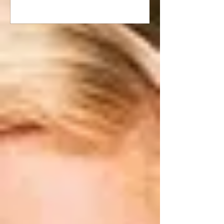
«Namasté Nature»…