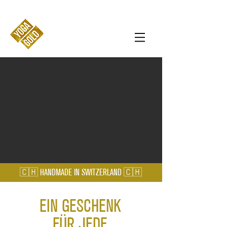
🇨🇭 HANDMADE IN SWITZERLAND
🇨🇭
EIN GESCHENK
FÜR JEDE